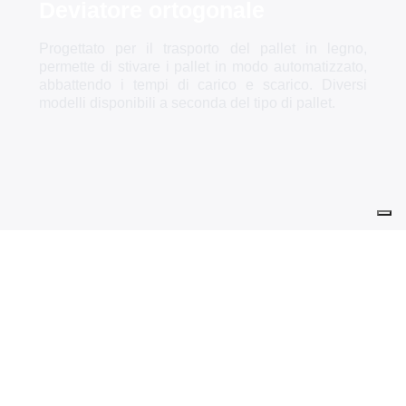
Deviatore ortogonale
Progettato per il trasporto del pallet in legno,
permette di stivare i pallet in modo automatizzato,
abbattendo i tempi di carico e scarico. Diversi
modelli disponibili a seconda del tipo di pallet.
Deviatore ortogonale