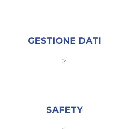
📊
GESTIONE DATI
>
🛡️
SAFETY