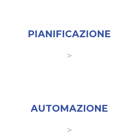
🗺️
PIANIFICA­ZIONE
>
⚙️
AUTOMA­ZIONE
>